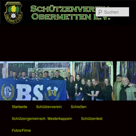
Zum
Inhalt
Suc
wechseln
H
Startseite
Schützenverein
Schießen
a
u
Schützengemeinsch. Westerkappeln
Schützenfest
p
t
Fotos/Filme
m