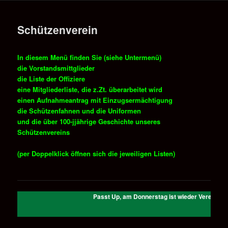
e
n
Schützenverein
ü
In diesem Menü finden Sie (siehe Untermenü)
die Vorstandsmittglieder
die Liste der Offiziere
eine Mitgliederliste, die z.Zt. überarbeitet wird
einen Aufnahmeantrag mit Einzugsermächtigung
die Schützenfahnen und die Uniformen
und die über 100-jjährige Geschichte unseres
Schützenvereins
(per Doppelklick öffnen sich die jeweiligen Listen)
Passt Up, am Donnerstag ist wieder Vereinsabe