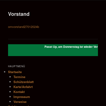
e
n
Vorstand
ü
omvorstand27012024b
Passt Up, am Donnerstag ist wieder Vereinsab
HAUPTMENÜ
Startseite
Termine
Schützenblatt
Karte/Anfahrt
Kontakt
Impressum
Verweise