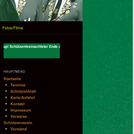
Fotos/Filme
chützenfestnachfeier Ende August; der neuste Stand des Rundenschießens ist v
HAUPTMENÜ
Startseite
Termine
Schützenblatt
Karte/Anfahrt
Kontakt
Impressum
Verweise
Schützenverein
Vorstand